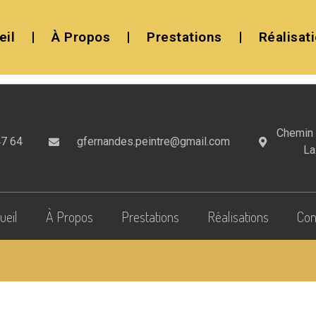
eil
À Propos
Prestations
Réalisat
Chemin 
47 64
gfernandes.peintre@gmail.com​
La
ueil
À Propos
Prestations
Réalisations
Con