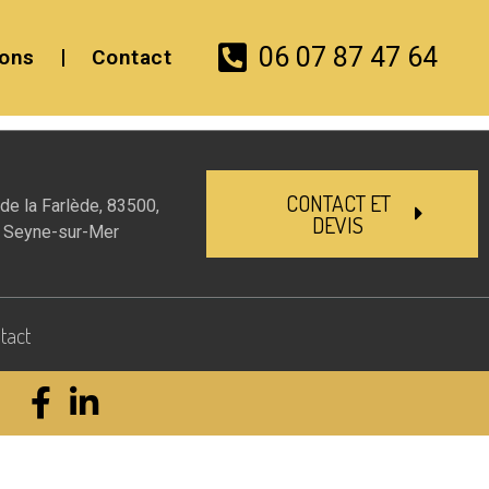
06 07 87 47 64
ions
Contact
CONTACT ET
de la Farlède, 83500,
DEVIS
 Seyne-sur-Mer
tact